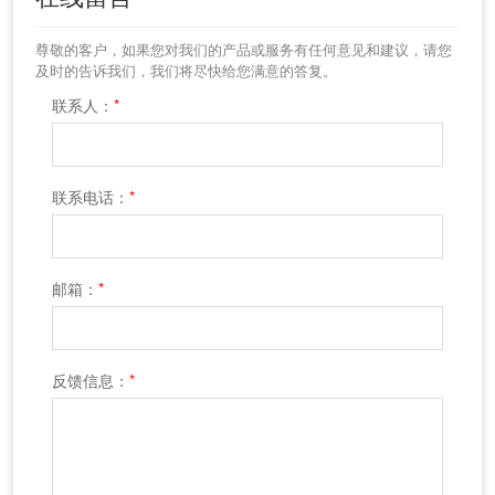
尊敬的客户，如果您对我们的产品或服务有任何意见和建议，请您
及时的告诉我们，我们将尽快给您满意的答复。
联系人：
*
联系电话：
*
邮箱：
*
反馈信息：
*