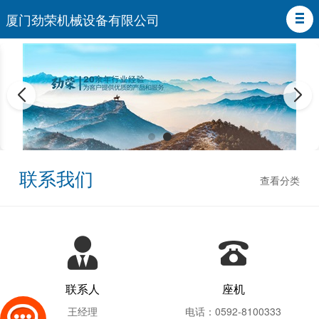
厦门劲荣机械设备有限公司
联系我们
查看分类
联系人
座机
王经理
电话：0592-8100333